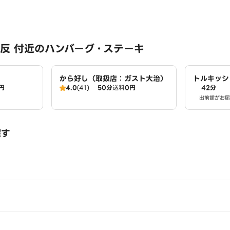
反 付近のハンバーグ・ステーキ
から好し（取扱店：ガスト大治）
トルキッシ
円
4.0
(41)
50分
送料
0円
42分
出前館がお届
探す