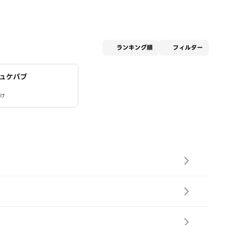
適用な
ランキング順
フィルター
ュケバブ
け