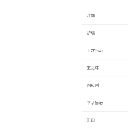
江向
折場
上才当治
五之坪
四反割
下才当治
町田