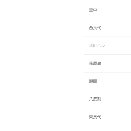
堂中
西長代
弐町六反
莪原裏
廻間
八反割
東長代