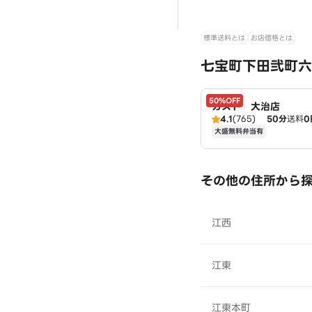
標準送料とは
お店価格とは
七宝町下田弐町六
50%OFF
ガスト 大治店
4.1
(765)
50分
送料
0
大盛無料弁当有
その他の住所から
江西
江東
江東本町