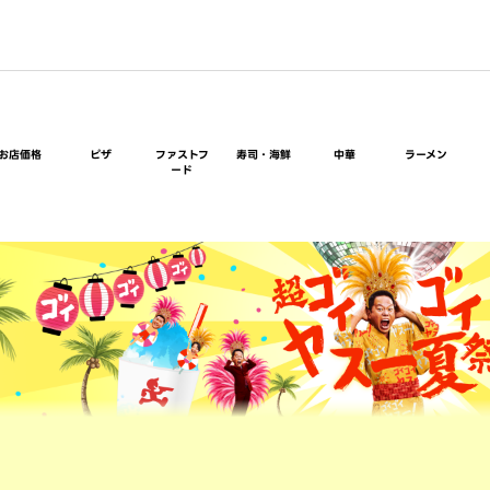
お店価格
ピザ
ファストフ
寿司・海鮮
中華
ラーメン
ード