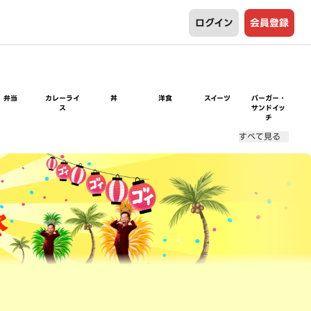
ログイン
会員登録
弁当
カレーライ
丼
洋食
スイーツ
バーガー・
ス
サンドイッ
チ
すべて見る