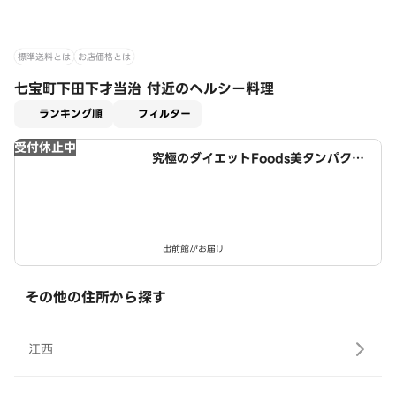
標準送料とは
お店価格とは
七宝町下田下才当治 付近のヘルシー料理
適用なし
ランキング順
フィルター
受付休止中
究極のダイエットFoods美タンパクラ
ボ 津島店
出前館がお届け
その他の住所から探す
江西