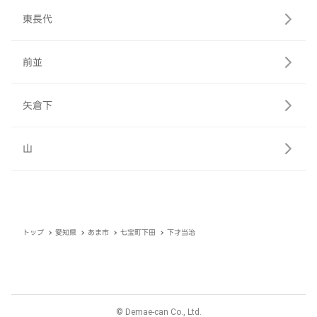
東長代
前並
矢倉下
山
トップ
愛知県
あま市
七宝町下田
下才当治
© Demae-can Co., Ltd.