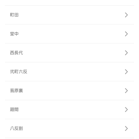
町田
堂中
西長代
弐町六反
莪原裏
廻間
八反割