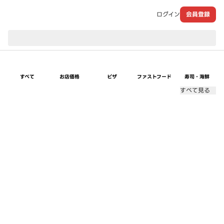
ログイン
会員登録
現在のお届け先：
すべて
お店価格
ピザ
ファストフード
寿司・海鮮
すべて見る