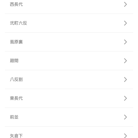
西長代
弐町六反
莪原裏
廻間
八反割
東長代
前並
矢倉下