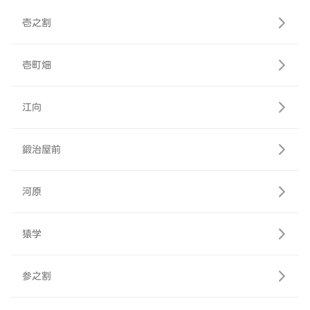
壱之割
壱町畑
江向
鍛治屋前
河原
猿学
参之割