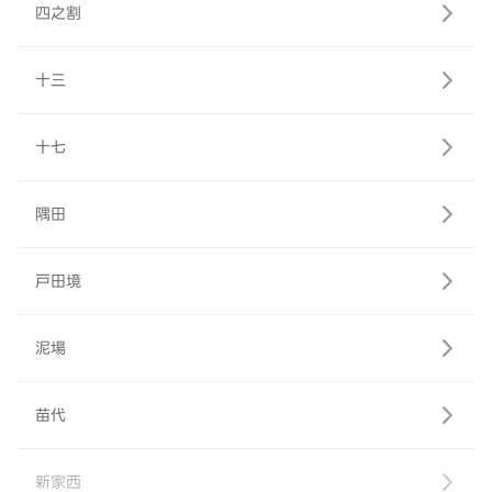
四之割
十三
十七
隅田
戸田境
泥場
苗代
新家西