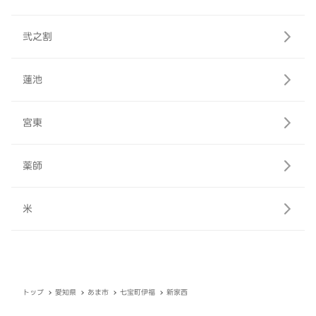
弐之割
蓮池
宮東
薬師
米
トップ
愛知県
あま市
七宝町伊福
新家西