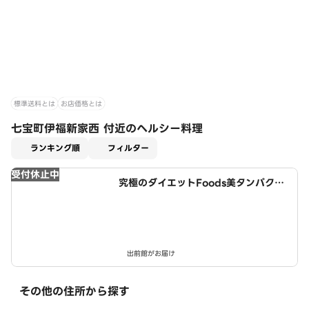
標準送料とは
お店価格とは
七宝町伊福新家西 付近のヘルシー料理
適用なし
ランキング順
フィルター
受付休止中
究極のダイエットFoods美タンパクラ
ボ 津島店
出前館がお届け
その他の住所から探す