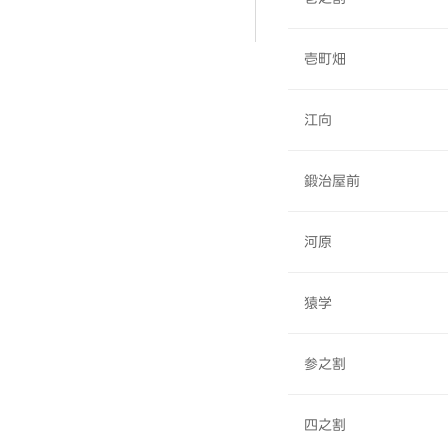
壱町畑
江向
鍛治屋前
河原
猿学
参之割
四之割