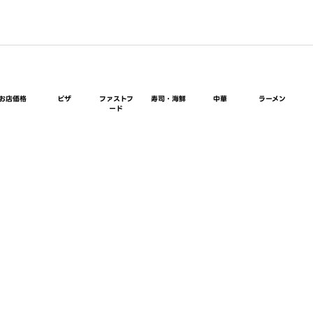
お店価格
ピザ
ファストフ
寿司・海鮮
中華
ラーメン
ード