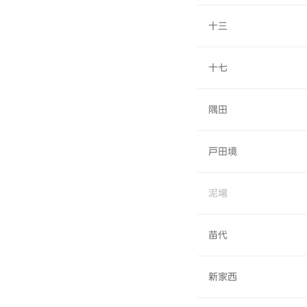
十三
十七
隅田
戸田境
泥場
苗代
新家西