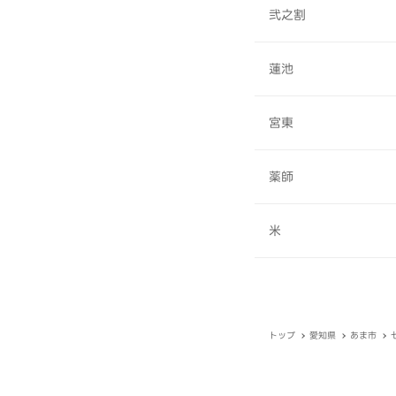
弐之割
蓮池
宮東
薬師
米
トップ
愛知県
あま市