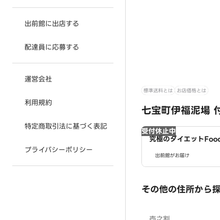
出前館に出店する
配達員に応募する
運営会社
標準送料とは
お店価格とは
利用規約
七宝町伊福泥場 
特定商取引法に基づく表記
受付休止中
究極のダイエットFoo
クラボ 津島店
プライバシーポリシー
出前館がお届け
その他の住所から
壱之割