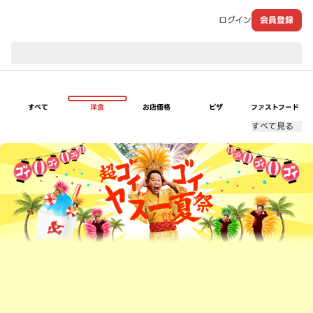
ログイン
会員登録
現在のお届け先：
すべて
洋食
お店価格
ピザ
ファストフード
すべて見る
超ゴイゴイヤスー夏祭