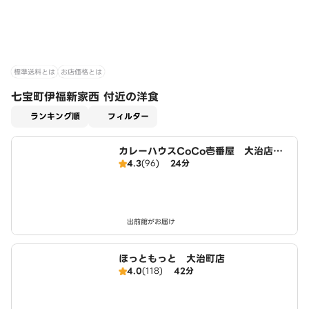
標準送料とは
お店価格とは
七宝町伊福新家西 付近の洋食
適用なし
ランキング順
フィルター
カレーハウスCoCo壱番屋 大治店（S
4.3
(96)
24分
D）
出前館がお届け
ほっともっと 大治町店
4.0
(118)
42分