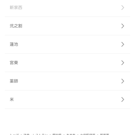
新家西
弐之割
蓮池
宮東
薬師
米