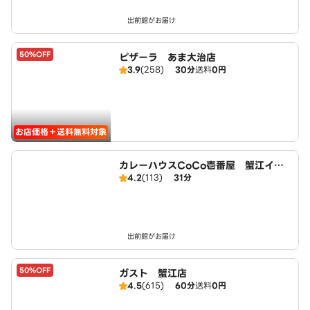
出前館がお届け
50%OFF
ピザーラ あま大治店
3.9
(258)
30分
送料
0円
お店価格＋送料無料対象
カレーハウスCoCo壱番屋 蟹江イン
4.2
(113)
31分
ター店（SD）
出前館がお届け
50%OFF
ガスト 蟹江店
4.5
(615)
60分
送料
0円