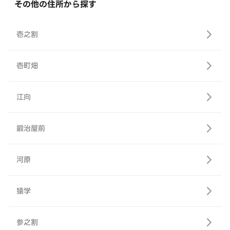
その他の住所から探す
壱之割
壱町畑
江向
鍛治屋前
河原
猿学
参之割