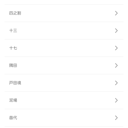
四之割
十三
十七
隅田
戸田境
泥場
苗代