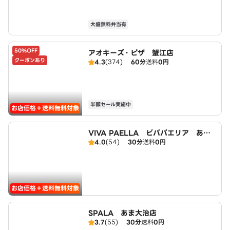
大盛無料弁当有
50%OFF
アオキーズ・ピザ 蟹江店
クーポンあり
4.3
(374)
60分
送料
0円
半額セール実施中
お店価格＋送料無料対象
VIVA PAELLA ビバパエリア あま
4.0
(54)
30分
送料
0円
大治店
お店価格＋送料無料対象
SPALA あま大治店
3.7
(55)
30分
送料
0円