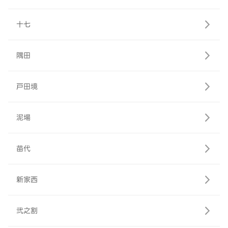
十七
隅田
戸田境
泥場
苗代
新家西
弐之割