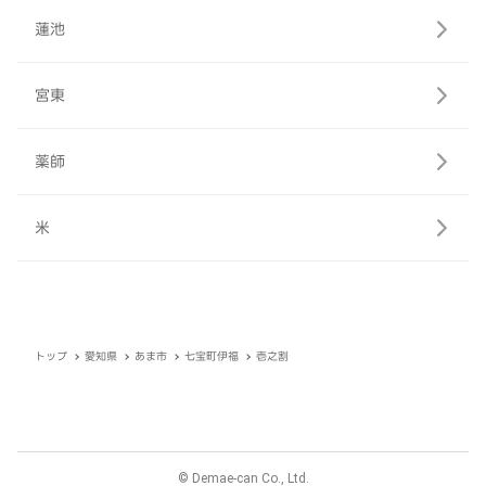
蓮池
宮東
薬師
米
トップ
愛知県
あま市
七宝町伊福
壱之割
© Demae-can Co., Ltd.