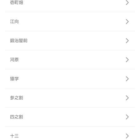
壱町畑
江向
鍛治屋前
河原
猿学
参之割
四之割
十三