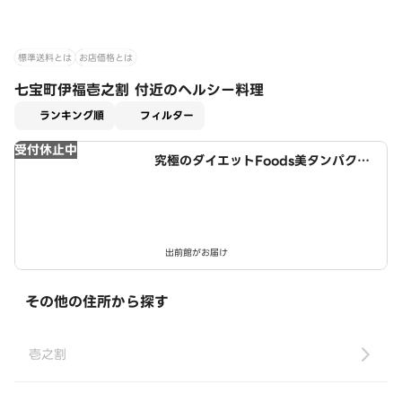
標準送料とは
お店価格とは
七宝町伊福壱之割 付近のヘルシー料理
適用なし
ランキング順
フィルター
受付休止中
究極のダイエットFoods美タンパクラ
ボ 津島店
出前館がお届け
その他の住所から探す
壱之割