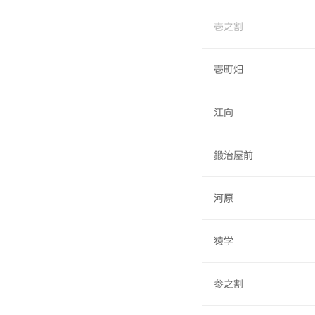
壱之割
壱町畑
江向
鍛治屋前
河原
猿学
参之割