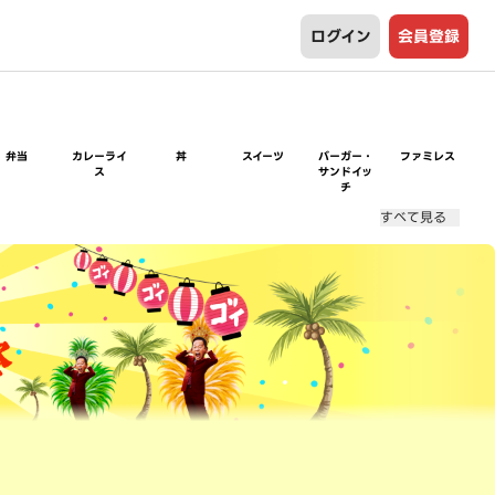
ログイン
会員登録
弁当
カレーライ
丼
スイーツ
バーガー・
ファミレス
ス
サンドイッ
チ
すべて見る