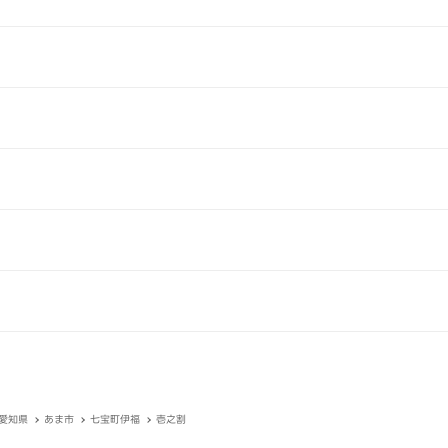
愛知県
あま市
七宝町伊福
壱之割