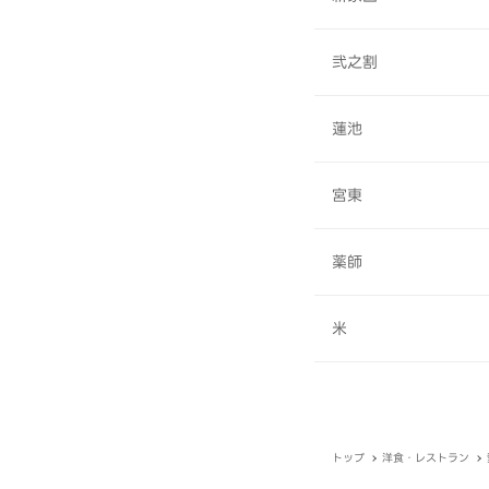
弐之割
蓮池
宮東
薬師
米
トップ
洋食・レストラン