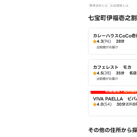
標準送料とは
お店価格とは
七宝町伊福壱之割
カレーハウスCoCo
4.3
(96)
28分
店（SD）
出前館がお届け
カフェレスト モカ
4.5
(38)
35分
名店
出前館がお届け
お店価格＋送料無
VIVA PAELLA 
4.0
(54)
30分
送料
0
あま大治店
その他の住所から