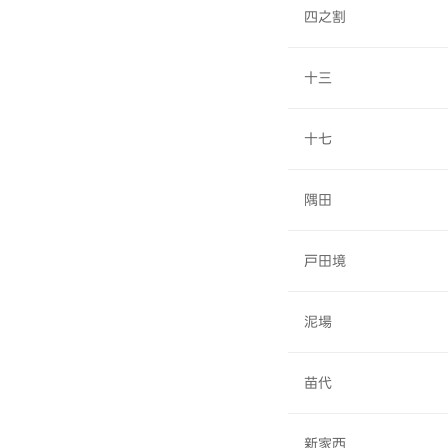
四之割
十三
十七
隅田
戸田境
泥場
苗代
新家西