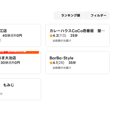
適用な
ランキング順
フィルター
江店
カレーハウスCoCo壱番屋 蟹江
40分
送料
0円
4.2
(113)
25分
インター店（SD）
有
出前館がお届け
価格＋送料無料対象
 あま大治店
BarBa-Style
30分
送料
0円
4.1
(28)
35分
出前館がお届け
 もみじ
け