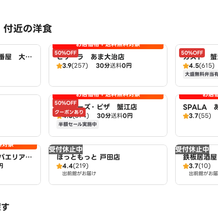
 付近の洋食
お店価格＋送料無料対象
50%OFF
50%OFF
壱番屋 大治
ピザーラ あま大治店
ガスト 蟹
3.9
(257)
30分
送料
0円
4.5
(615)
大盛無料弁当
お店価格＋送料無料対象
お店
50%OFF
アオキーズ・ピザ 蟹江店
SPALA
クーポンあり
4.3
(374)
30分
送料
0円
3.7
(55)
半額セール実施中
料対象
受付休止中
受付休止中
ビバパエリア
ほっともっと 戸田店
鉄板居酒屋
円
4.4
(219)
3.7
(10)
出前館がお届け
出前館がお届
探す