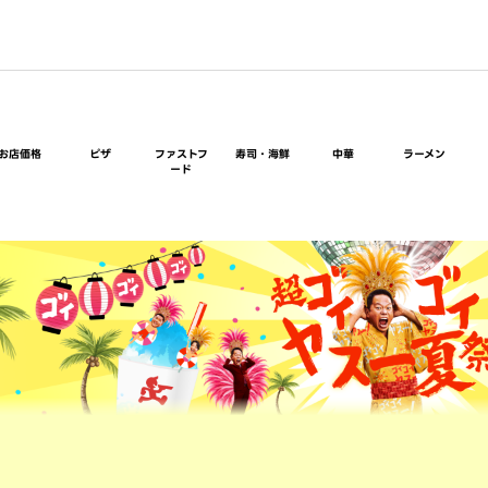
お店価格
ピザ
ファストフ
寿司・海鮮
中華
ラーメン
ード