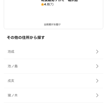
和食麺処サガミ 稲沢店
4.0
(7)
出前館がお届け
その他の住所から探す
池成
池ノ島
戌亥
猪ノ木