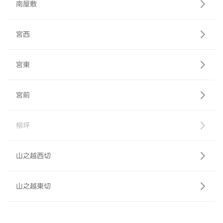
南屋敷
宮西
宮東
宮前
柳坪
山之越西切
山之越東切