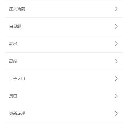
庄兵衛前
白見懸
高出
高端
丁子ノ口
長田
東新赤坪