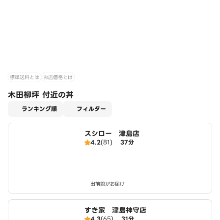
標準送料とは
お店価格とは
木田柳坪 付近の丼
適用なし
ランキング順
フィルター
スシロー 津島店
4.2
(81)
37分
出前館がお届け
すき家 津島神守店
4.3
(65)
31分