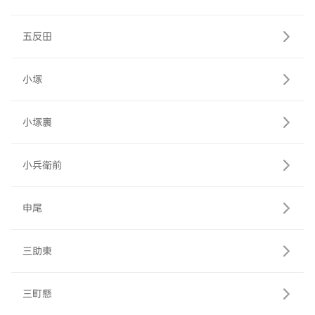
五反田
小塚
小塚裏
小兵衛前
申尾
三助東
三町懸