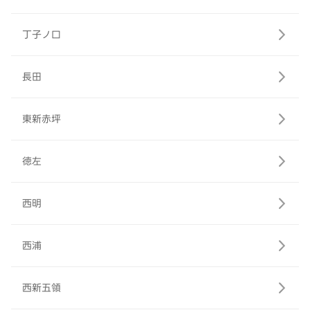
丁子ノ口
長田
東新赤坪
徳左
西明
西浦
西新五領