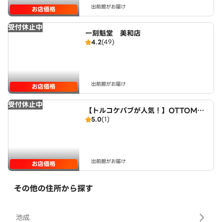
出前館がお届け
お店価格
受付休止中
一刻魁堂 美和店
4.2
(49)
出前館がお届け
お店価格
受付休止中
【トルコケバブが人気！】OTTOMA
5.0
(1)
N KITCHEN
出前館がお届け
お店価格
その他の住所から探す
池成