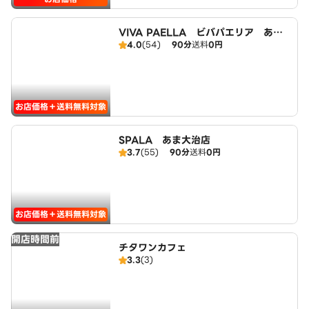
VIVA PAELLA ビバパエリア あま
4.0
(54)
90分
送料
0円
大治店
お店価格＋送料無料対象
SPALA あま大治店
3.7
(55)
90分
送料
0円
お店価格＋送料無料対象
開店時間前
チタワンカフェ
3.3
(3)