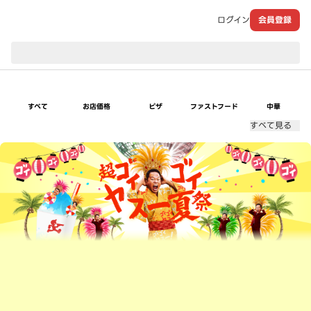
ログイン
会員登録
現在のお届け先：
すべて
お店価格
ピザ
ファストフード
中華
すべて見る
超ゴイゴイヤスー夏祭