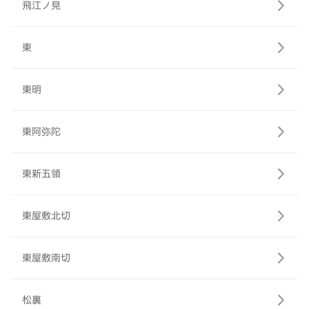
飛江ノ見
東
東明
東阿弥陀
東新五領
東屋敷北切
東屋敷南切
松裏