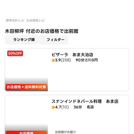
標準送料とは
お店価格とは
木田柳坪 付近のお店価格で出前館
適用なし
ランキング順
フィルター
50%OFF
ピザーラ あま大治店
3.9
(258)
90分
送料
0円
お店価格＋送料無料対象
スナンインドネパール料理 あま店
4.7
(10)
36分
名店
出前館がお届け
お店価格