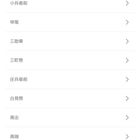
小兵衛前
申尾
三助東
三町懸
庄兵衛前
白見懸
高出
高端