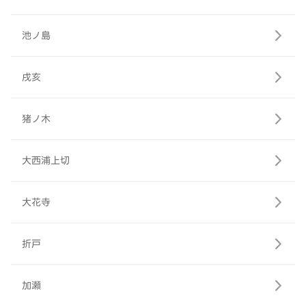
池ノ島
戌亥
猪ノ木
大西浦上切
大花寺
折戸
加瀬