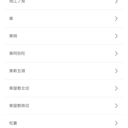
飛江ノ見
東
東明
東阿弥陀
東新五領
東屋敷北切
東屋敷南切
松裏