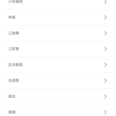
小兵衛前
申尾
三助東
三町懸
庄兵衛前
白見懸
高出
高端