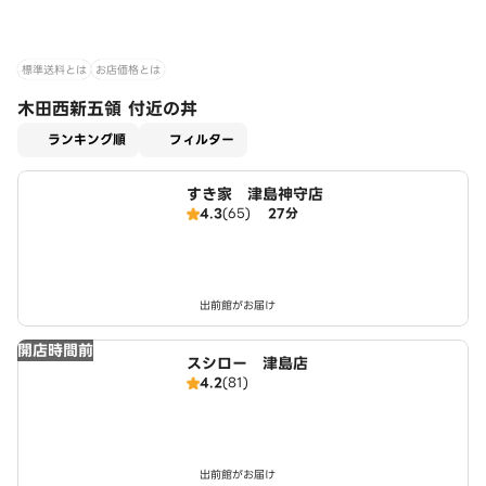
標準送料とは
お店価格とは
木田西新五領 付近の丼
適用なし
ランキング順
フィルター
すき家 津島神守店
4.3
(65)
27分
出前館がお届け
開店時間前
スシロー 津島店
4.2
(81)
出前館がお届け