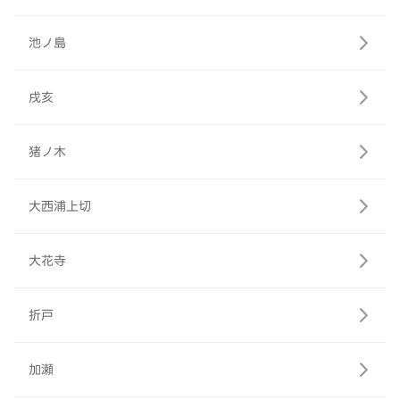
池ノ島
戌亥
猪ノ木
大西浦上切
大花寺
折戸
加瀬