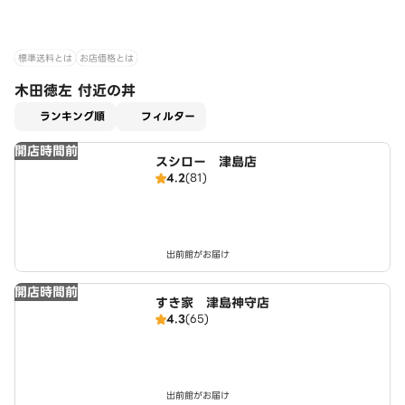
標準送料とは
お店価格とは
木田徳左 付近の丼
適用なし
ランキング順
フィルター
開店時間前
スシロー 津島店
4.2
(81)
出前館がお届け
開店時間前
すき家 津島神守店
4.3
(65)
出前館がお届け