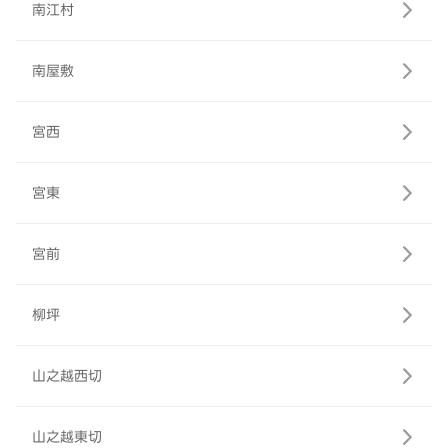
南江村
南屋敷
宮西
宮東
宮前
柳坪
山之越西切
山之越東切