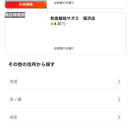
出前館がお届け
お店価格
開店時間前
和食麺処サガミ 稲沢店
4.0
(7)
出前館がお届け
その他の住所から探す
池成
池ノ島
戌亥