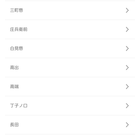
三町懸
庄兵衛前
白見懸
高出
高端
丁子ノ口
長田