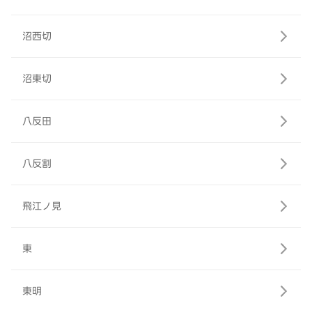
沼西切
沼東切
八反田
八反割
飛江ノ見
東
東明