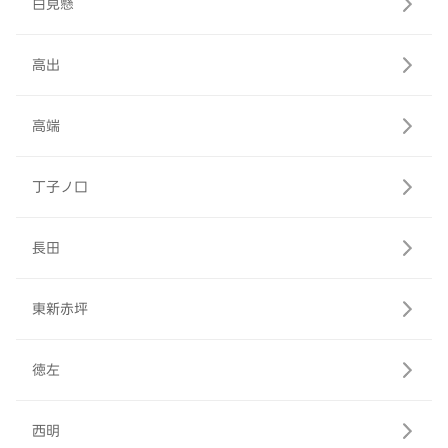
白見懸
高出
高端
丁子ノ口
長田
東新赤坪
徳左
西明