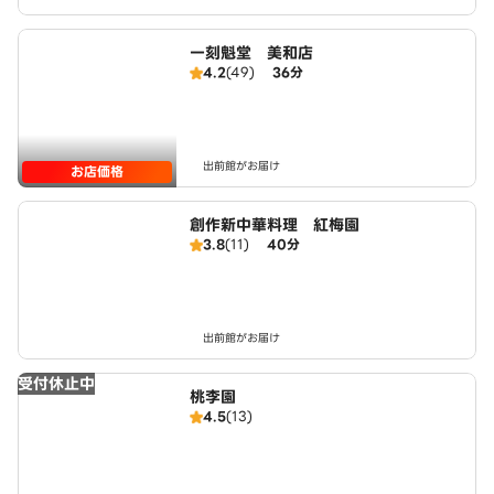
一刻魁堂 美和店
4.2
(49)
36分
出前館がお届け
お店価格
創作新中華料理 紅梅園
3.8
(11)
40分
出前館がお届け
受付休止中
桃李園
4.5
(13)