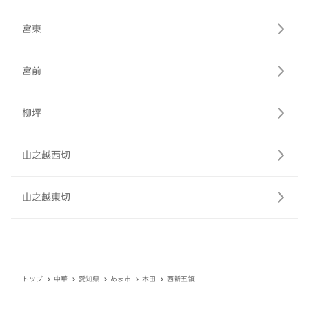
宮東
宮前
柳坪
山之越西切
山之越東切
トップ
中華
愛知県
あま市
木田
西新五領