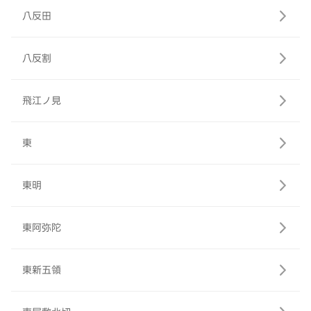
八反田
八反割
飛江ノ見
東
東明
東阿弥陀
東新五領