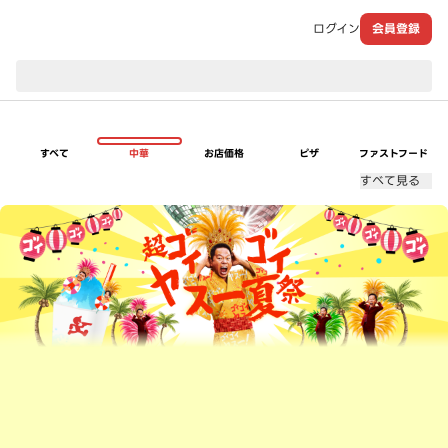
ログイン
会員登録
現在のお届け先：
すべて
中華
お店価格
ピザ
ファストフード
すべて見る
超ゴイゴイヤスー夏祭