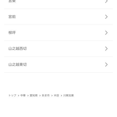
宮東
宮前
柳坪
山之越西切
山之越東切
トップ
中華
愛知県
あま市
木田
川東加瀬