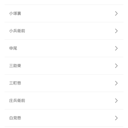
小塚裏
小兵衛前
申尾
三助東
三町懸
庄兵衛前
白見懸