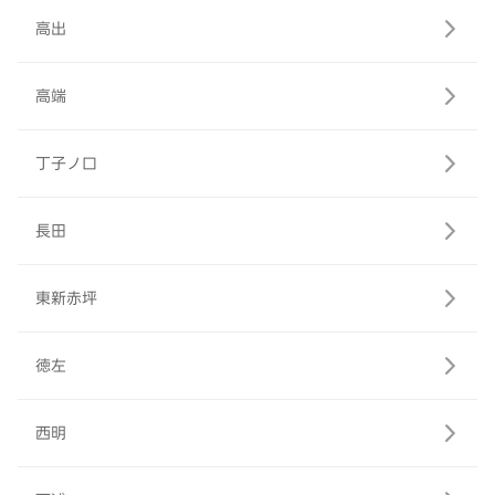
高出
高端
丁子ノ口
長田
東新赤坪
徳左
西明