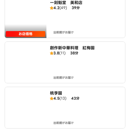
一刻魁堂 美和店
4.2
(49)
39分
出前館がお届け
お店価格
創作新中華料理 紅梅園
3.8
(11)
38分
出前館がお届け
桃李園
4.5
(13)
43分
出前館がお届け