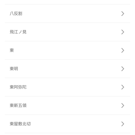
八反割
飛江ノ見
東
東明
東阿弥陀
東新五領
東屋敷北切