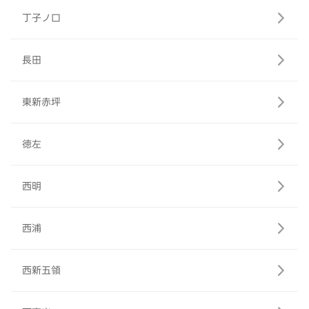
丁子ノ口
長田
東新赤坪
徳左
西明
西浦
西新五領