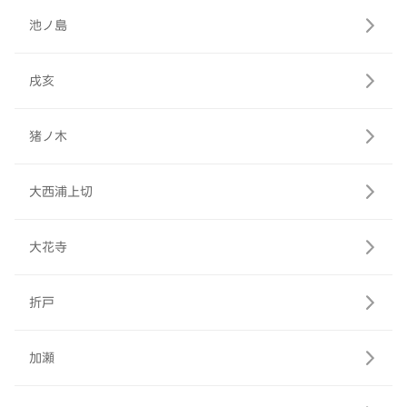
池ノ島
戌亥
猪ノ木
大西浦上切
大花寺
折戸
加瀬