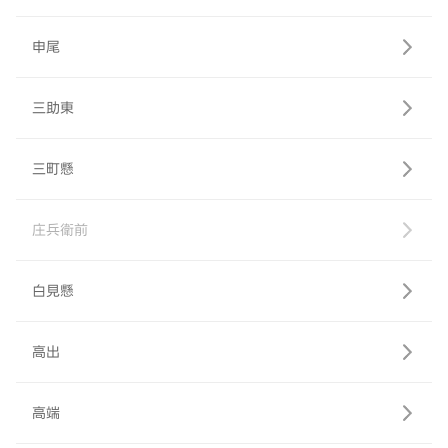
申尾
三助東
三町懸
庄兵衛前
白見懸
高出
高端