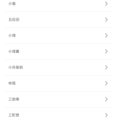
小島
五反田
小塚
小塚裏
小兵衛前
申尾
三助東
三町懸