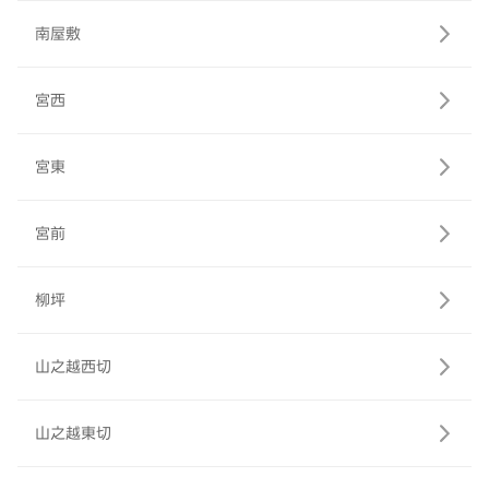
南屋敷
宮西
宮東
宮前
柳坪
山之越西切
山之越東切