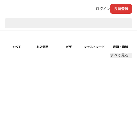
ログイン
会員登録
現在のお届け先：
すべて
お店価格
ピザ
ファストフード
寿司・海鮮
すべて見る