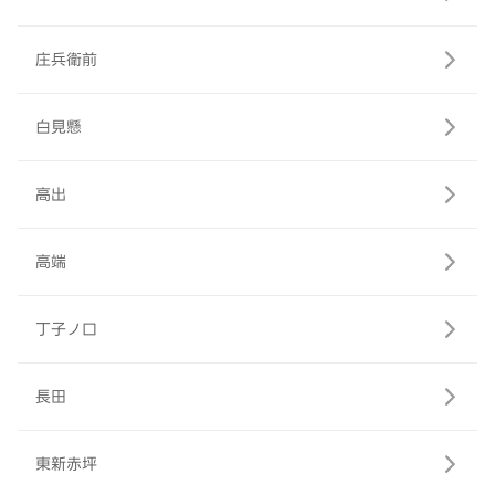
庄兵衛前
白見懸
高出
高端
丁子ノ口
長田
東新赤坪