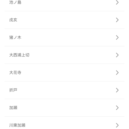
池ノ島
戌亥
猪ノ木
大西浦上切
大花寺
折戸
加瀬
川東加瀬