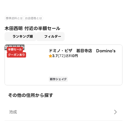
標準送料とは
お店価格とは
木田西明 付近の半額セール
適用なし
ランキング順
フィルター
営業時間外
半額セール
ドミノ・ピザ 甚目寺店 Domino's
クーポンあり
3.7
(72)
送料
0円
新作シェイク
その他の住所から探す
池成