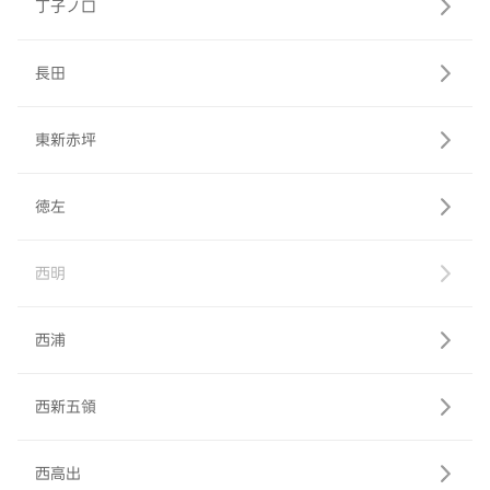
丁子ノ口
長田
東新赤坪
徳左
西明
西浦
西新五領
西高出