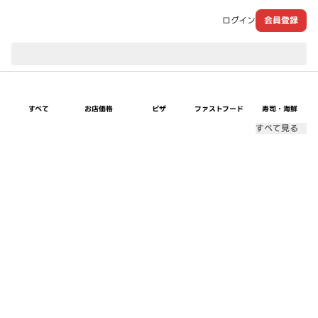
ログイン
会員登録
現在のお届け先：
すべて
お店価格
ピザ
ファストフード
寿司・海鮮
すべて見る