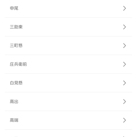
申尾
三助東
三町懸
庄兵衛前
白見懸
高出
高端