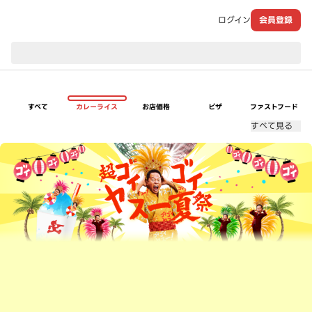
ログイン
会員登録
現在のお届け先：
すべて
カレーライス
お店価格
ピザ
ファストフード
すべて見る
超ゴイゴイヤスー夏祭