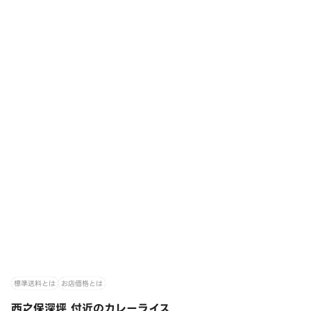
標準送料とは
お店価格とは
西之保深坪 付近のカレーライス