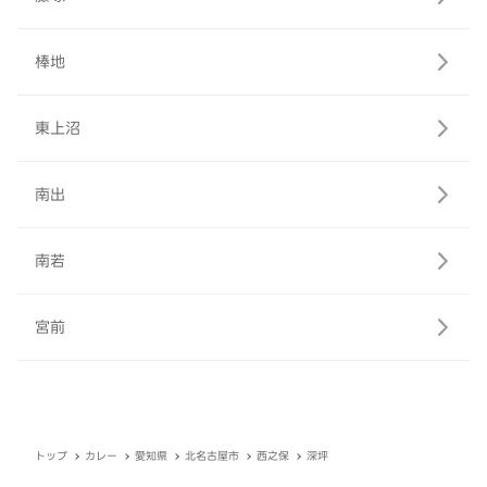
棒地
東上沼
南出
南若
宮前
トップ
カレー
愛知県
北名古屋市
西之保
深坪