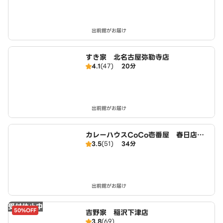
出前館がお届け
すき家 北名古屋弥勒寺店
4.1
(47)
20分
出前館がお届け
カレーハウスCoCo壱番屋 春日店（S
3.5
(51)
34分
D）
出前館がお届け
受付休止中
50%OFF
吉野家 稲沢下津店
3.8
(69)