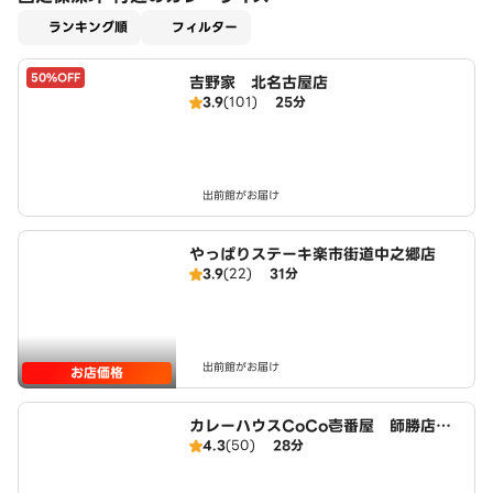
適用なし
ランキング順
フィルター
50%OFF
吉野家 北名古屋店
3.9
(101)
25分
出前館がお届け
やっぱりステーキ楽市街道中之郷店
3.9
(22)
31分
出前館がお届け
お店価格
カレーハウスCoCo壱番屋 師勝店（S
4.3
(50)
28分
D）