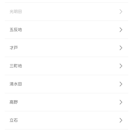
光明田
五反地
才戸
三町地
清水田
高野
立石