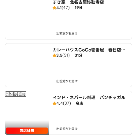
すき家 北名古屋弥勒寺店
4.1
(47)
19分
出前館がお届け
カレーハウスCoCo壱番屋 春日店（S
3.5
(51)
31分
D）
出前館がお届け
開店時間前
インド・ネパール料理 バンチャガル
4.4
(37)
名店
出前館がお届け
お店価格