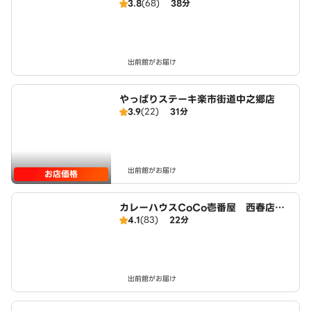
3.8
(68)
38分
出前館がお届け
やっぱりステーキ楽市街道中之郷店
3.9
(22)
31分
出前館がお届け
お店価格
カレーハウスCoCo壱番屋 西春店（S
4.1
(83)
22分
D）
出前館がお届け