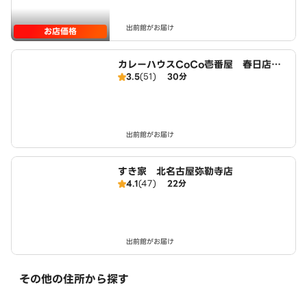
出前館がお届け
お店価格
カレーハウスCoCo壱番屋 春日店（S
3.5
(51)
30分
D）
出前館がお届け
すき家 北名古屋弥勒寺店
4.1
(47)
22分
出前館がお届け
その他の住所から探す