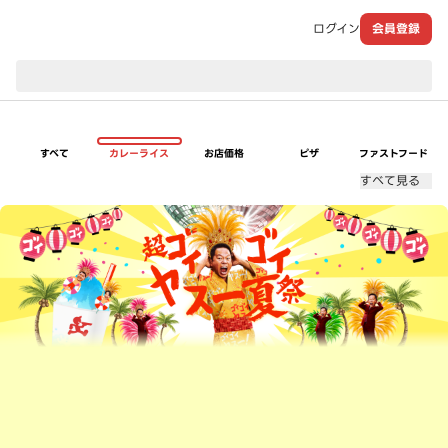
ログイン
会員登録
現在のお届け先：
すべて
カレーライス
お店価格
ピザ
ファストフード
すべて見る
超ゴイゴイヤスー夏祭