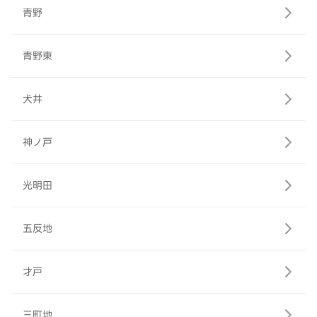
青野
青野東
犬井
神ノ戸
光明田
五反地
才戸
三町地