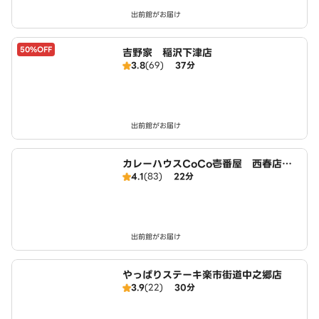
出前館がお届け
50%OFF
吉野家 稲沢下津店
3.8
(69)
37分
出前館がお届け
カレーハウスCoCo壱番屋 西春店（S
4.1
(83)
22分
D）
出前館がお届け
やっぱりステーキ楽市街道中之郷店
3.9
(22)
30分