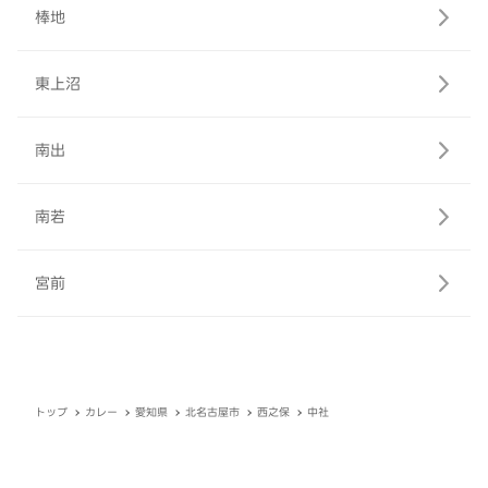
棒地
東上沼
南出
南若
宮前
トップ
カレー
愛知県
北名古屋市
西之保
中社