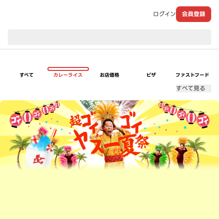
ログイン
会員登録
現在のお届け先：
すべて
カレーライス
お店価格
ピザ
ファストフード
すべて見る
超ゴイゴイヤスー夏祭