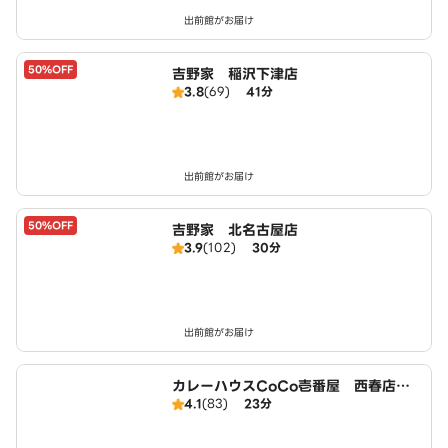
出前館がお届け
50%OFF
吉野家 稲沢下津店
3.8
(69)
41分
出前館がお届け
50%OFF
吉野家 北名古屋店
3.9
(102)
30分
出前館がお届け
カレーハウスCoCo壱番屋 西春店（S
4.1
(83)
23分
D）