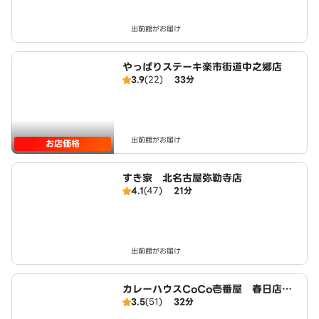
出前館がお届け
やっぱりステーキ楽市街道中之郷店
3.9
(22)
33分
出前館がお届け
お店価格
すき家 北名古屋弥勒寺店
4.1
(47)
21分
出前館がお届け
カレーハウスCoCo壱番屋 春日店（S
3.5
(51)
32分
D）