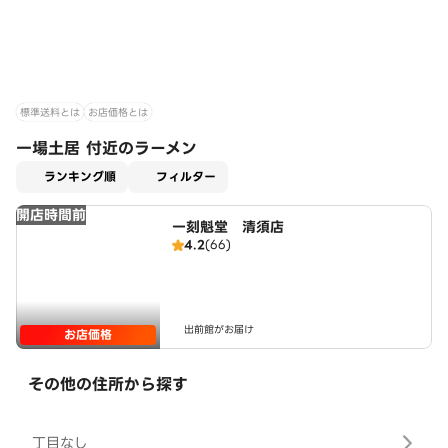
標準送料とは
お店価格とは
一場土居 付近のラーメン
適用なし
ランキング順
フィルター
開店時間前
一刻魁堂 清須店
4.2
(66)
出前館がお届け
お店価格
その他の住所から探す
丁目なし