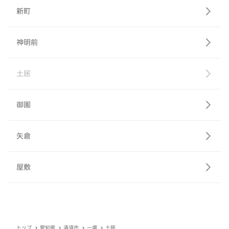
新町
神明前
土居
御園
矢倉
屋敷
トップ
愛知県
清須市
一場
土居