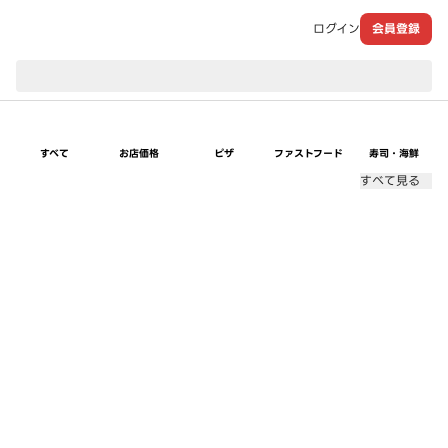
ログイン
会員登録
現在のお届け先：
すべて
お店価格
ピザ
ファストフード
寿司・海鮮
すべて見る