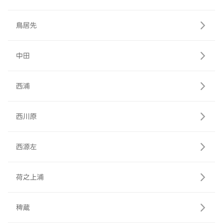
鳥居先
中田
西浦
西川原
西源左
荷之上浦
稗蔵