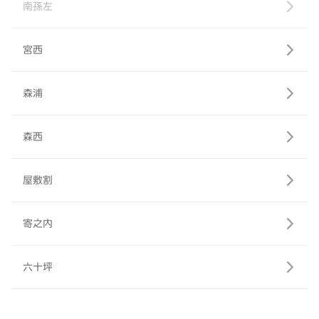
南孫左
宮西
森浦
森西
屋敷割
寄之内
六十坪