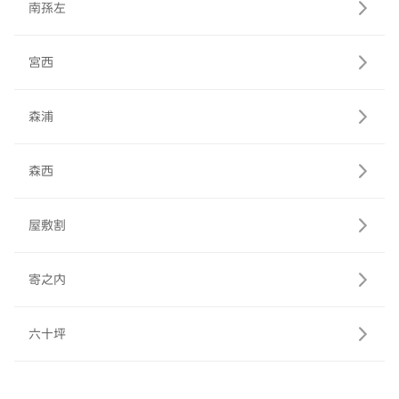
南孫左
宮西
森浦
森西
屋敷割
寄之内
六十坪