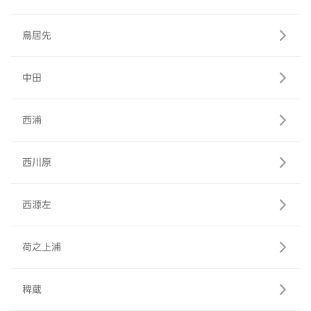
鳥居先
中田
西浦
西川原
西源左
荷之上浦
稗蔵