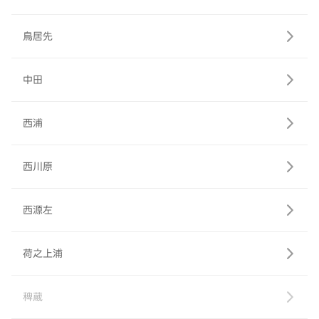
鳥居先
中田
西浦
西川原
西源左
荷之上浦
稗蔵