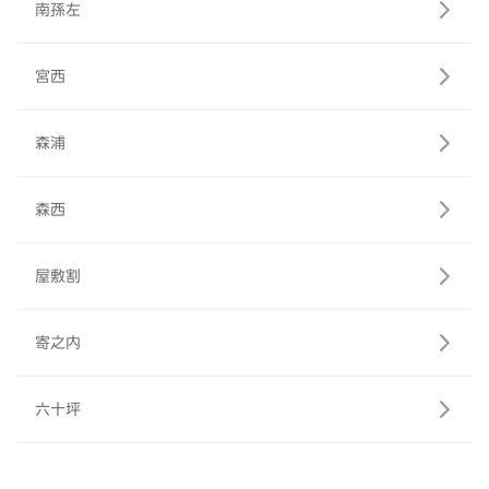
南孫左
宮西
森浦
森西
屋敷割
寄之内
六十坪