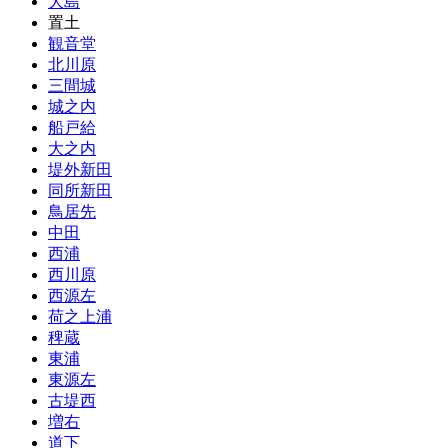
大島
置土
観音堂
北川原
三間城
城之内
船戸給
大之内
堤外新田
同所新田
鳥居先
中田
西浦
西川原
西源左
荷之上浦
稗蔵
東浦
東源左
古堤西
増右
道下