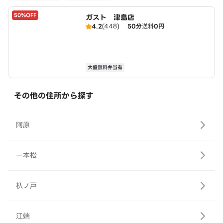
50%OFF
ガスト 津島店
4.2
(448)
50分
送料
0円
大盛無料弁当有
その他の住所から探す
阿原
一本松
杁ノ戸
江端