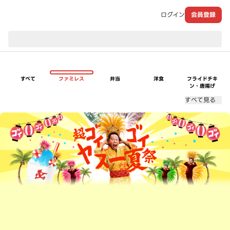
ログイン
会員登録
現在のお届け先：
すべて
ファミレス
弁当
洋食
フライドチキ
ン・唐揚げ
すべて見る
超ゴイゴイヤスー夏祭