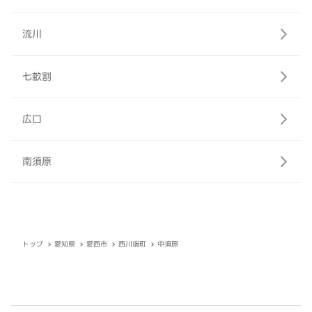
流川
七畝割
広口
南須原
トップ
愛知県
愛西市
西川端町
中須原