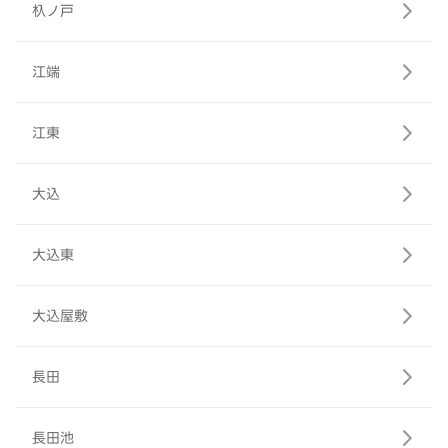
杁ノ戸
江端
江東
大込
大込東
大込屋敷
長田
長田池