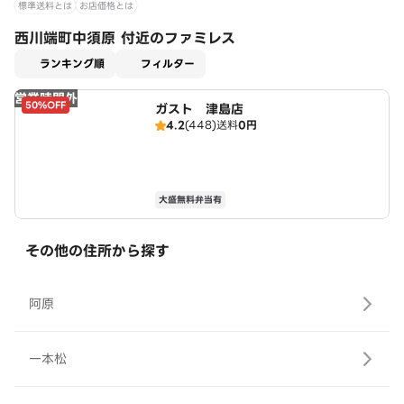
標準送料とは
お店価格とは
西川端町中須原 付近のファミレス
適用なし
ランキング順
フィルター
営業時間外
50%OFF
ガスト 津島店
4.2
(448)
送料
0円
大盛無料弁当有
その他の住所から探す
阿原
一本松