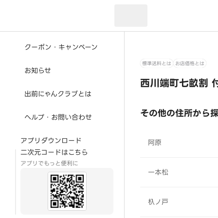
現在のお届け先：
クーポン・キャンペーン
標準送料とは
お店価格とは
お知らせ
西川端町七畝割 
出前にゃんクラブとは
その他の住所から
ヘルプ・お問い合わせ
アプリダウンロード
阿原
二次元コードはこちら
アプリでもっと便利に
一本松
杁ノ戸