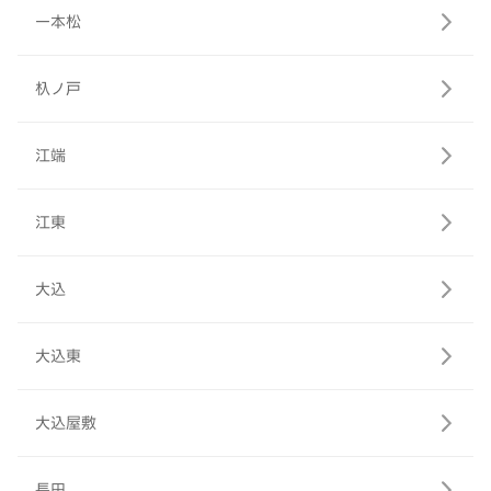
一本松
杁ノ戸
江端
江東
大込
大込東
大込屋敷
長田