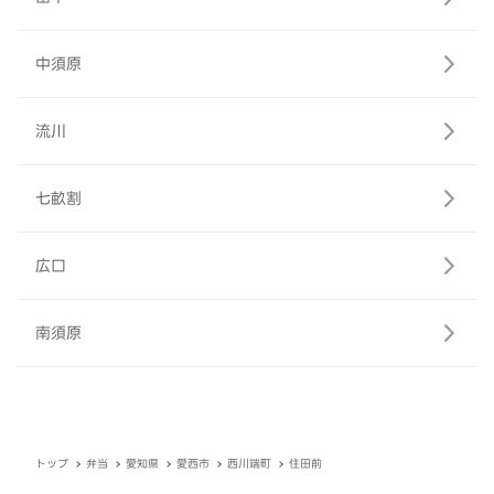
中須原
流川
七畝割
広口
南須原
トップ
弁当
愛知県
愛西市
西川端町
住田前