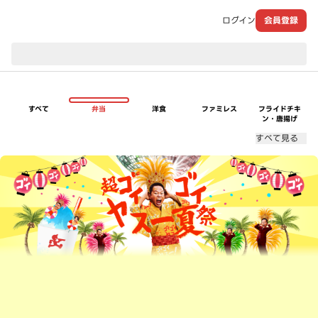
ログイン
会員登録
現在のお届け先：
すべて
弁当
洋食
ファミレス
フライドチキ
ン・唐揚げ
すべて見る
超ゴイゴイヤスー夏祭