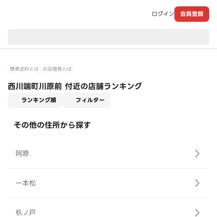
ログイン
会員登録
現在のお届け先：
標準送料とは
お店価格とは
西川端町川原前 付近の店舗ランキング
適用なし
ランキング順
フィルター
その他の住所から探す
阿原
一本松
杁ノ戸