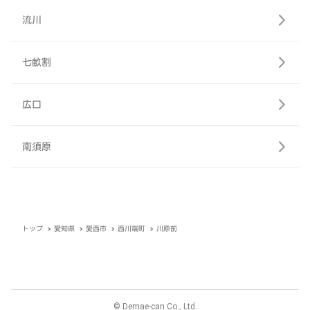
流川
七畝割
広口
南須原
トップ
愛知県
愛西市
西川端町
川原前
© Demae-can Co., Ltd.