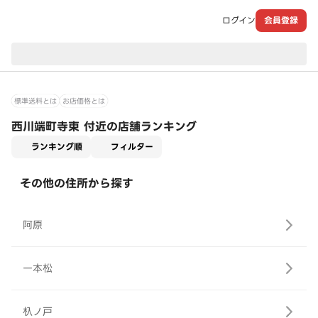
ログイン
会員登録
現在のお届け先：
標準送料とは
お店価格とは
西川端町寺東 付近の店舗ランキング
適用なし
ランキング順
フィルター
その他の住所から探す
阿原
一本松
杁ノ戸