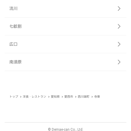
流川
七畝割
広口
南須原
トップ
洋食・レストラン
愛知県
愛西市
西川端町
寺東
© Demae-can Co., Ltd.