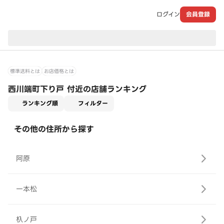
ログイン
会員登録
現在のお届け先：
標準送料とは
お店価格とは
西川端町下り戸 付近の店舗ランキング
適用なし
ランキング順
フィルター
その他の住所から探す
阿原
一本松
杁ノ戸