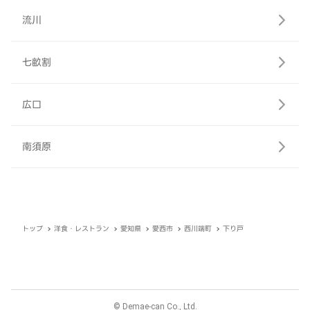
流川
七畝割
広口
南須原
トップ
洋食・レストラン
愛知県
愛西市
西川端町
下り戸
© Demae-can Co., Ltd.