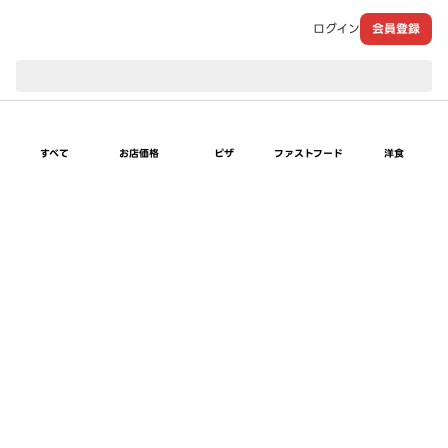
ログイン
会員登録
現在のお届け先：
すべて
お店価格
ピザ
ファストフード
洋食