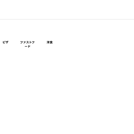
ピザ
ファストフ
洋食
ード