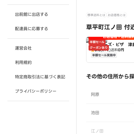
出前館に出店する
標準送料とは
お店価格とは
草平町江ノ田 付
配達員に応募する
お店価格＋送料無
開店時間前
半額セール
アオキーズ・ピザ 津
運営会社
クーポンあり
3.8
(272)
送料
0円
半額セール実施中
利用規約
その他の住所から
特定商取引法に基づく表記
プライバシーポリシー
阿原
池田
江ノ田