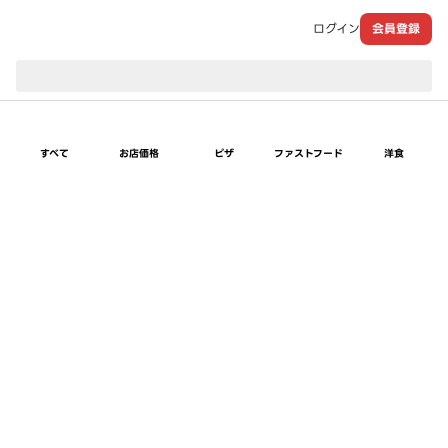
ログイン
会員登録
現在のお届け先：
すべて
お店価格
ピザ
ファストフード
洋食