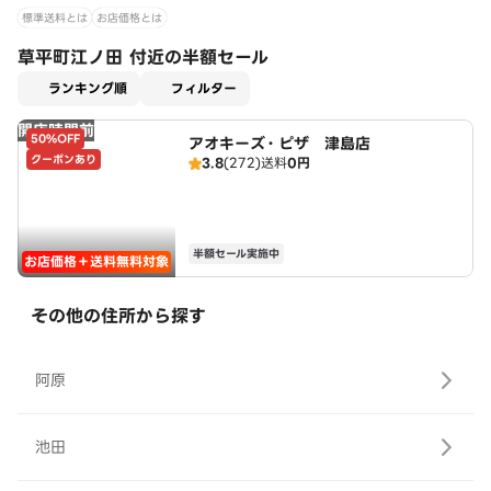
標準送料とは
お店価格とは
草平町江ノ田 付近の半額セール
適用なし
ランキング順
フィルター
開店時間前
50%OFF
アオキーズ・ピザ 津島店
クーポンあり
3.8
(272)
送料
0円
半額セール実施中
お店価格＋送料無料対象
その他の住所から探す
阿原
池田