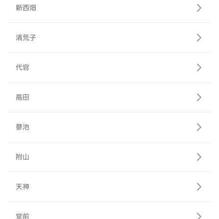
新西畑
清荒子
代官
高田
蓼池
附山
天神
堂前