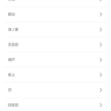
郡治
鴻ノ巣
五反田
境戸
坂上
沢
四反田