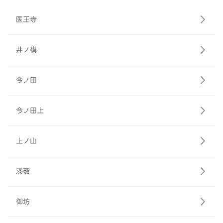
医王寺
井ノ構
今ノ田
今ノ田上
上ノ山
漆薮
御坊