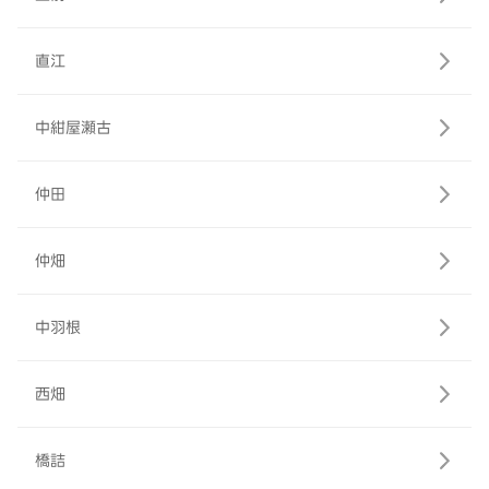
直江
中紺屋瀬古
仲田
仲畑
中羽根
西畑
橋詰