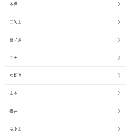
本構
三角田
宮ノ脇
向田
女松原
山本
横井
葭原田