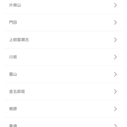
片背山
門田
上紺屋瀬古
川坂
霧山
金五郎坂
梔原
黒墳