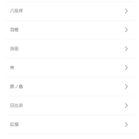
八反坪
羽根
浜田
林
原ノ島
日比浜
広畑