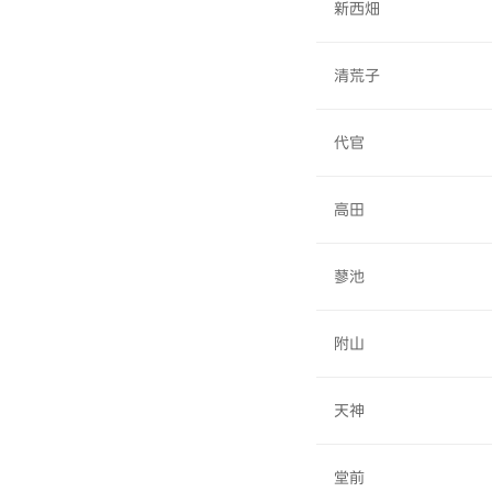
新西畑
清荒子
代官
高田
蓼池
附山
天神
堂前