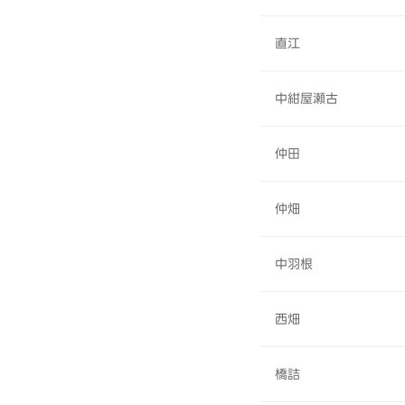
直江
中紺屋瀬古
仲田
仲畑
中羽根
西畑
橋詰