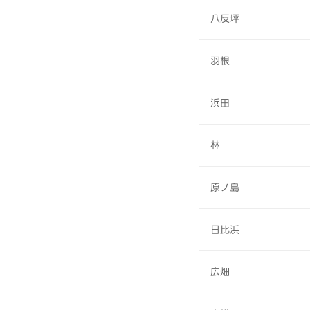
八反坪
羽根
浜田
林
原ノ島
日比浜
広畑