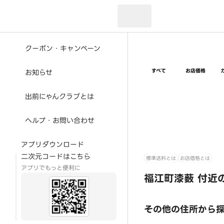
現在のお届け先：
クーポン・キャンペーン
すべて
お店価格
お知らせ
出前にゃんクラブとは
ヘルプ・お問い合わせ
アプリダウンロード
二次元コードはこちら
標準送料とは
お店価格とは
アプリでもっと便利に
福江町漆薮 付近
その他の住所から