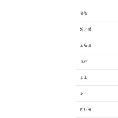
郡治
鴻ノ巣
五反田
境戸
坂上
沢
四反田