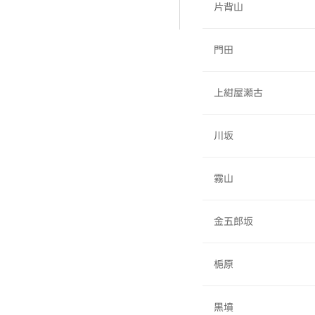
片背山
門田
上紺屋瀬古
川坂
霧山
金五郎坂
梔原
黒墳