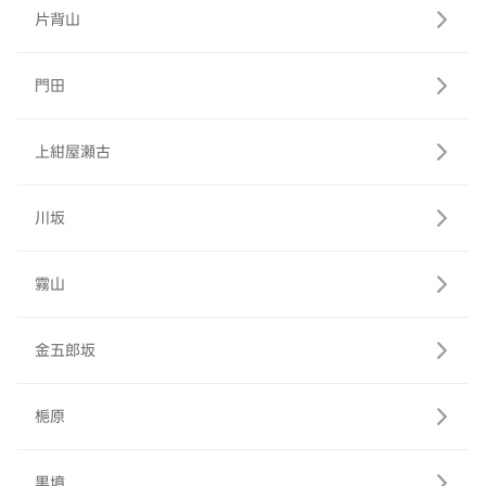
片背山
門田
上紺屋瀬古
川坂
霧山
金五郎坂
梔原
黒墳