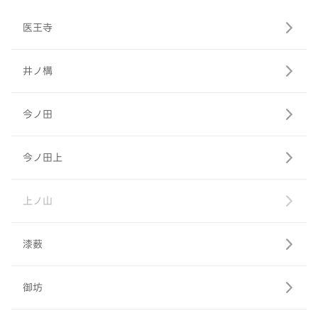
医王寺
井ノ構
今ノ田
今ノ田上
上ノ山
漆薮
御坊