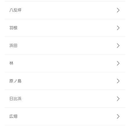
八反坪
羽根
浜田
林
原ノ島
日比浜
広畑