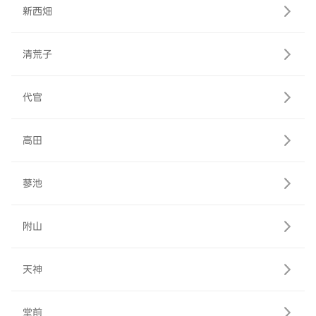
新西畑
清荒子
代官
高田
蓼池
附山
天神
堂前