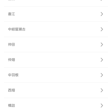
直江
中紺屋瀬古
仲田
仲畑
中羽根
西畑
橋詰