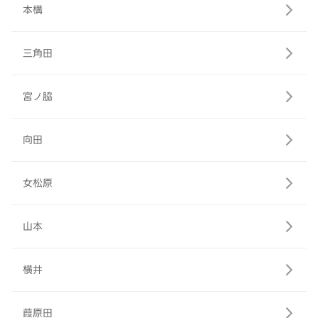
本構
三角田
宮ノ脇
向田
女松原
山本
横井
葭原田