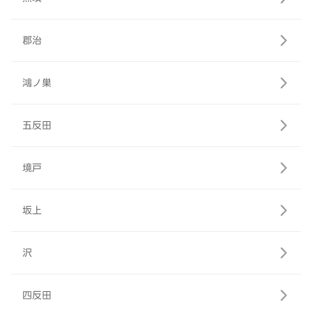
郡治
鴻ノ巣
五反田
境戸
坂上
沢
四反田