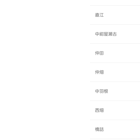
直江
中紺屋瀬古
仲田
仲畑
中羽根
西畑
橋詰