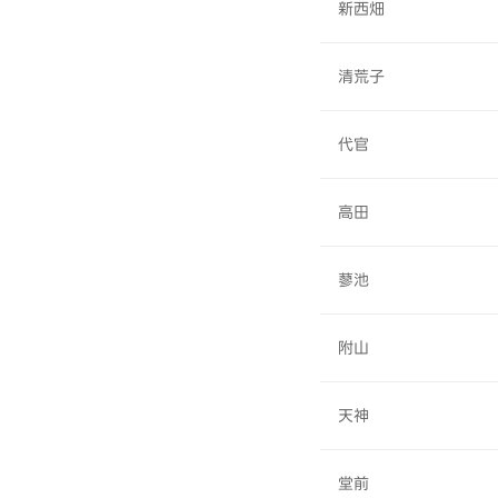
新西畑
清荒子
代官
高田
蓼池
附山
天神
堂前