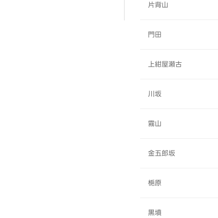
片背山
門田
上紺屋瀬古
川坂
霧山
金五郎坂
梔原
黒墳