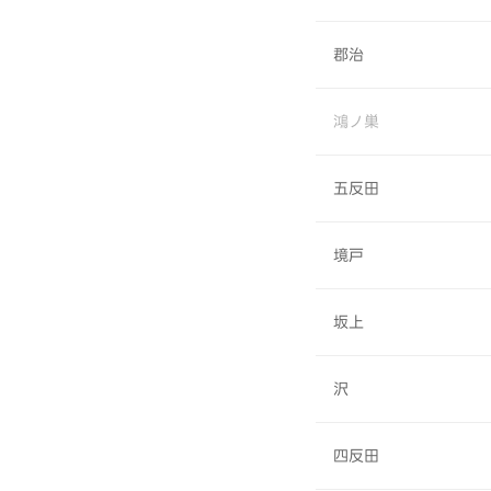
郡治
鴻ノ巣
五反田
境戸
坂上
沢
四反田