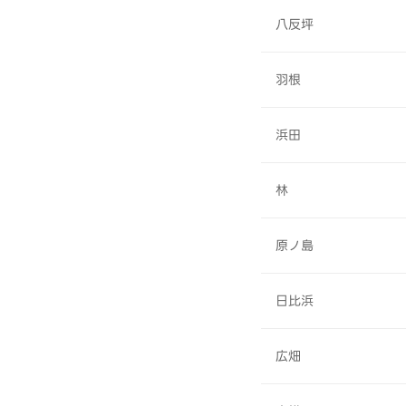
八反坪
羽根
浜田
林
原ノ島
日比浜
広畑