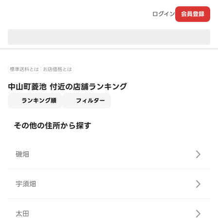
ログイン
会員登録
現在のお届け先：
標準送料とは
お店価格とは
中山町菱池 付近の店舗ランキング
適用なし
ランキング順
フィルター
その他の住所から探す
磯畑
宇須畑
太田