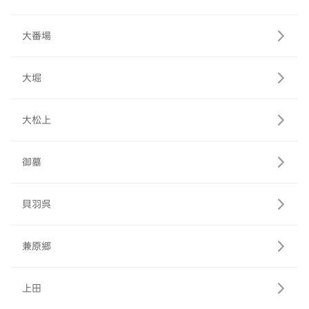
大番場
大堀
大松上
御墓
貝羽呉
兼原郷
上田