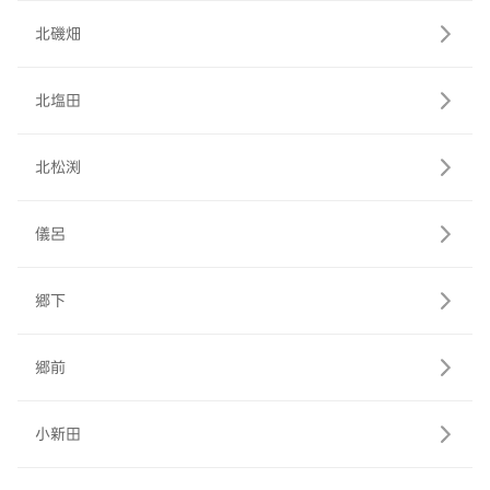
北磯畑
北塩田
北松渕
儀呂
郷下
郷前
小新田