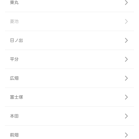
東丸
菱池
日ノ出
平分
広畑
富士塚
本田
前畑