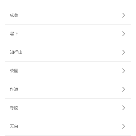
成美
溜下
知行山
茶園
作道
寺脇
天白