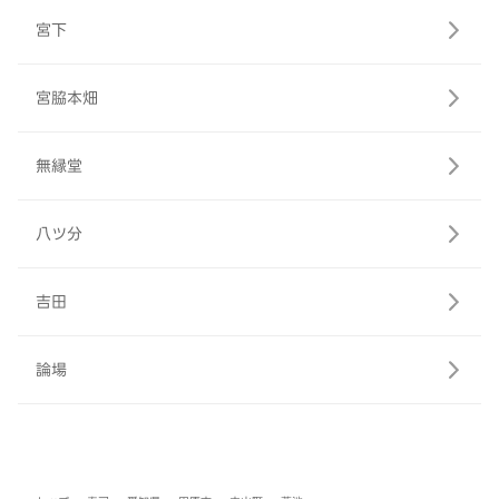
宮下
宮脇本畑
無縁堂
八ツ分
吉田
論場