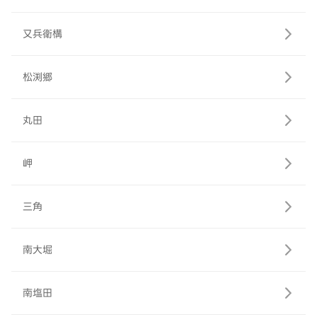
又兵衛構
松渕郷
丸田
岬
三角
南大堀
南塩田