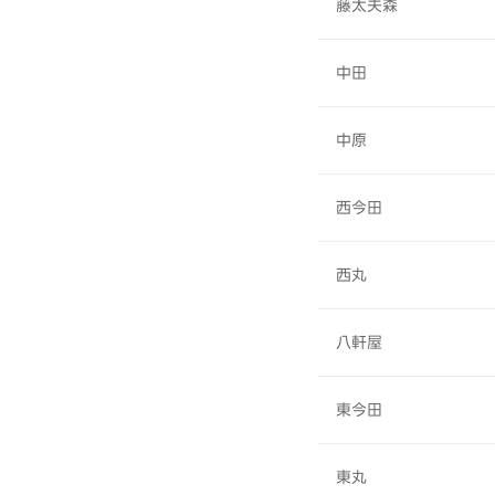
藤太夫森
中田
中原
西今田
西丸
八軒屋
東今田
東丸