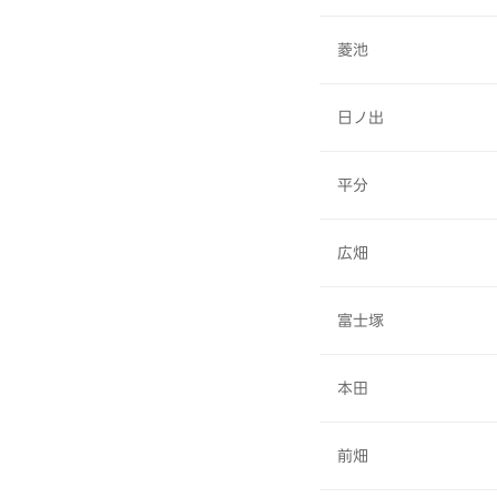
菱池
日ノ出
平分
広畑
富士塚
本田
前畑