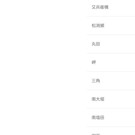
又兵衛構
松渕郷
丸田
岬
三角
南大堀
南塩田