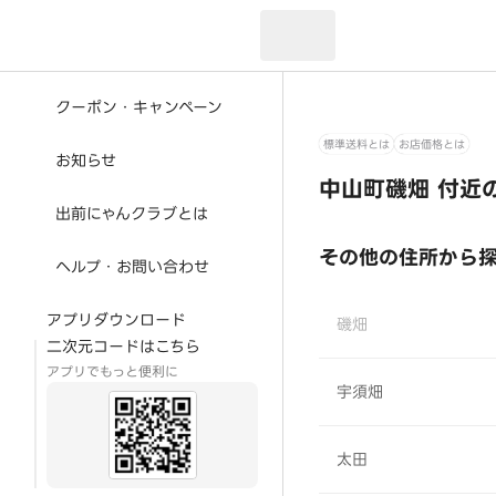
現在のお届け先：
クーポン・キャンペーン
標準送料とは
お店価格とは
お知らせ
中山町磯畑 付近
出前にゃんクラブとは
その他の住所から
ヘルプ・お問い合わせ
アプリダウンロード
磯畑
二次元コードはこちら
アプリでもっと便利に
宇須畑
太田