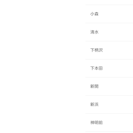
小森
清水
下柄沢
下本田
新開
新浜
神明前