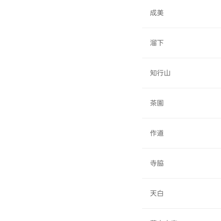
成美
溜下
知行山
茶園
作道
寺脇
天白