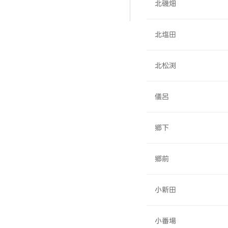
北磯畑
北塩田
北松渕
儀呂
郷下
郷前
小新田
小番場