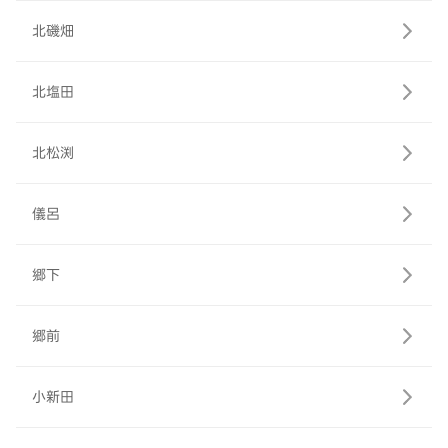
北磯畑
北塩田
北松渕
儀呂
郷下
郷前
小新田