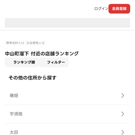
ログイン
会員登録
現在のお届け先：
標準送料とは
お店価格とは
中山町溜下 付近の店舗ランキング
適用なし
ランキング順
フィルター
その他の住所から探す
磯畑
宇須畑
太田