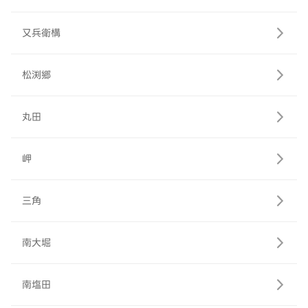
又兵衛構
松渕郷
丸田
岬
三角
南大堀
南塩田