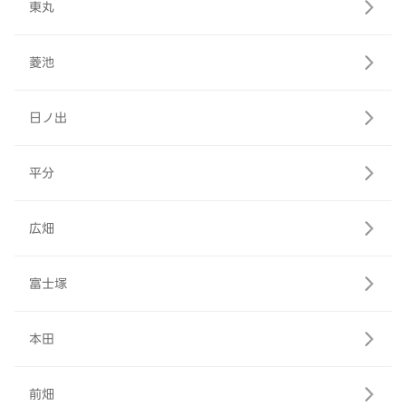
東丸
菱池
日ノ出
平分
広畑
富士塚
本田
前畑