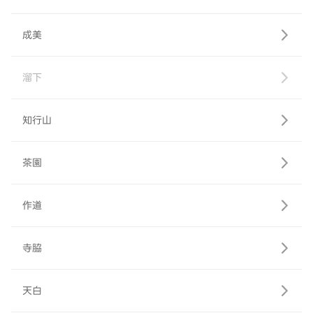
成美
溜下
知行山
茶園
作道
寺脇
天白