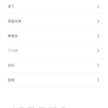
宮下
宮脇本畑
無縁堂
八ツ分
吉田
論場