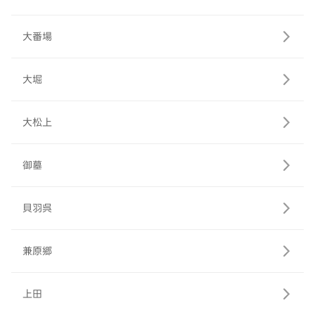
大番場
大堀
大松上
御墓
貝羽呉
兼原郷
上田