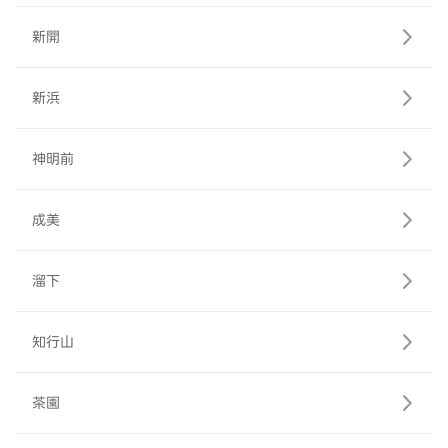
新開
新浜
神明前
成美
溜下
知行山
茶園