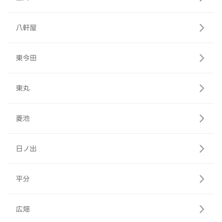
八軒屋
東今田
東丸
菱池
日ノ出
平分
広畑