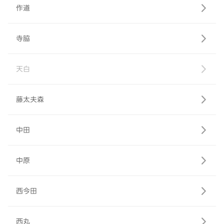
作道
寺脇
天白
藤太夫森
中田
中原
西今田
西丸