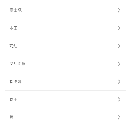
富士塚
本田
前畑
又兵衛構
松渕郷
丸田
岬