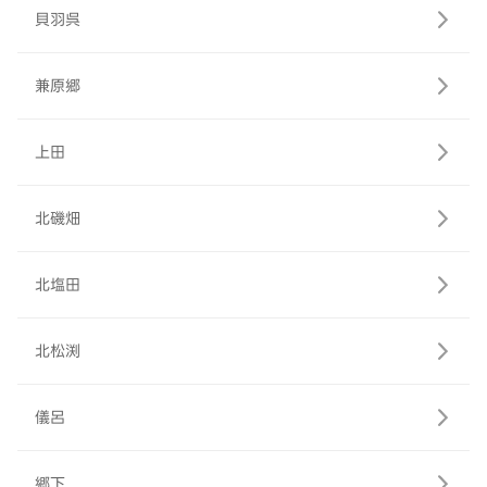
貝羽呉
兼原郷
上田
北磯畑
北塩田
北松渕
儀呂
郷下