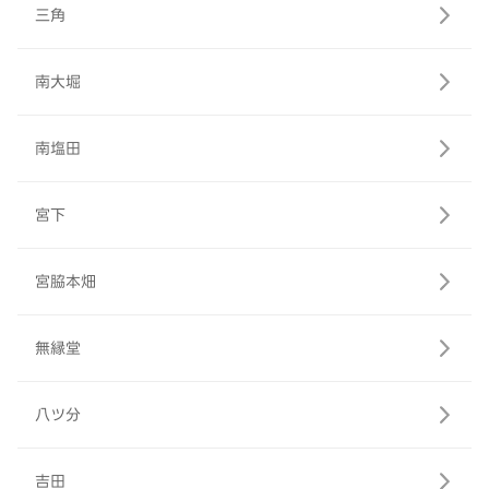
三角
南大堀
南塩田
宮下
宮脇本畑
無縁堂
八ツ分
吉田