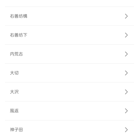
右善坊構
右善坊下
内荒古
大切
大沢
風返
神子田