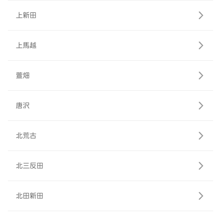
上新田
上馬越
萱畑
唐沢
北荒古
北三反田
北田新田