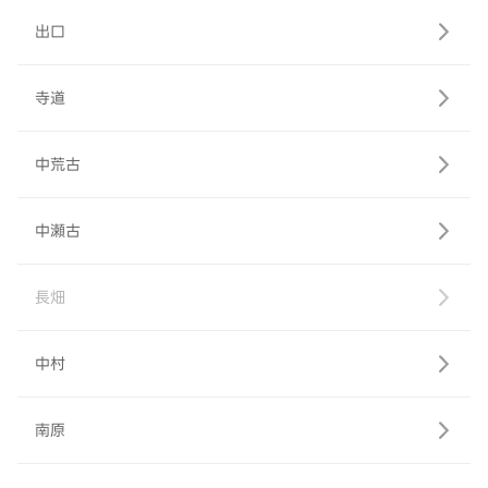
出口
寺道
中荒古
中瀬古
長畑
中村
南原