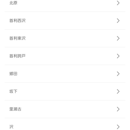
北原
首利西沢
首利東沢
首利跨戸
郷田
坂下
里瀬古
沢