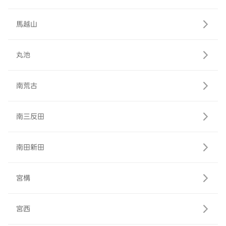
馬越山
丸池
南荒古
南三反田
南田新田
宮構
宮西