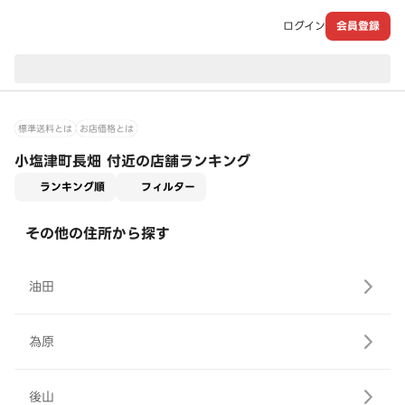
ログイン
会員登録
現在のお届け先：
標準送料とは
お店価格とは
小塩津町長畑 付近の店舗ランキング
適用なし
ランキング順
フィルター
その他の住所から探す
油田
為原
後山