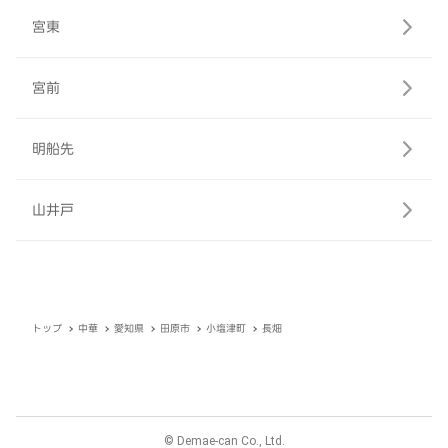
宮東
宮前
明船先
山井戸
トップ
中華
愛知県
田原市
小塩津町
長畑
© Demae-can Co., Ltd.