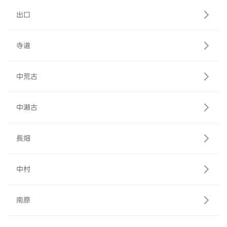
出口
寺道
中荒古
中瀬古
長畑
中村
南原