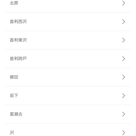
北原
首利西沢
首利東沢
首利跨戸
郷田
坂下
里瀬古
沢