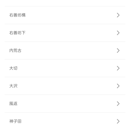
右善坊構
右善坊下
内荒古
大切
大沢
風返
神子田