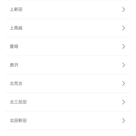
上新田
上馬越
萱畑
唐沢
北荒古
北三反田
北田新田