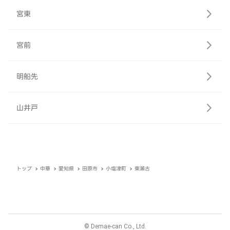
宮東
宮前
明船先
山井戸
トップ
中華
愛知県
田原市
小塩津町
東瀬古
© Demae-can Co., Ltd.