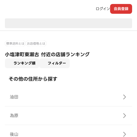
ログイン
会員登録
現在のお届け先：
標準送料とは
お店価格とは
小塩津町東瀬古 付近の店舗ランキング
適用なし
ランキング順
フィルター
その他の住所から探す
油田
為原
後山