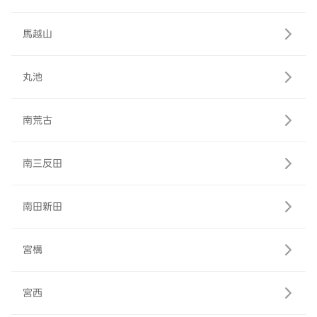
馬越山
丸池
南荒古
南三反田
南田新田
宮構
宮西