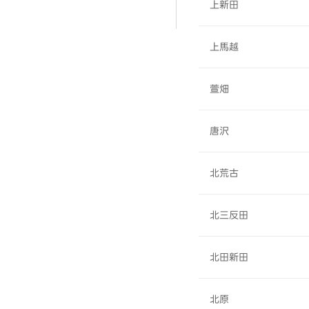
上新田
上馬越
萱畑
唐沢
北荒古
北三反田
北田新田
北原