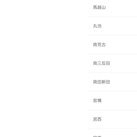
馬越山
丸池
南荒古
南三反田
南田新田
宮構
宮西