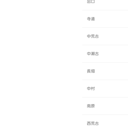
出口
寺道
中荒古
中瀬古
長畑
中村
南原
西荒古