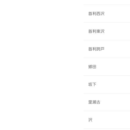
首利西沢
首利東沢
首利跨戸
郷田
坂下
里瀬古
沢