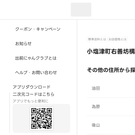
現在のお届け先：
クーポン・キャンペーン
標準送料とは
お店価格とは
お知らせ
小塩津町右善坊構
出前にゃんクラブとは
その他の住所から
ヘルプ・お問い合わせ
アプリダウンロード
油田
二次元コードはこちら
アプリでもっと便利に
為原
後山