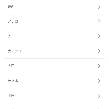
芦西
アラコ
入
大アラコ
大田
柿ノ木
上田