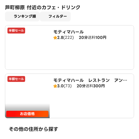
芦町柳原 付近のカフェ・ドリンク
適用なし
ランキング順
フィルター
半額セール
モティマハール
2.8
(222)
20分
送料
100円
半額セール
モティマハール レストラン アンド
3.0
(73)
20分
送料
300円
バー
お店価格
その他の住所から探す