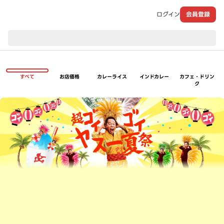
ログイン
会員登録
現在のお届け先：
すべて
お店価格
カレーライス
インドカレー
カフェ・ドリン
ク
超ゴイゴイヤスー夏祭