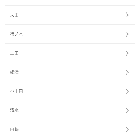
大田
柿ノ木
上田
郷津
小山田
清水
田嶋