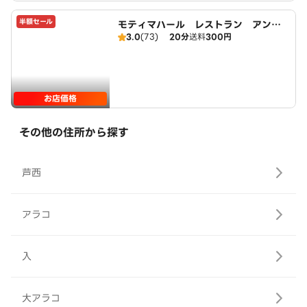
半額セール
モティマハール レストラン アンド
3.0
(73)
20分
送料
300円
バー
お店価格
その他の住所から探す
芦西
アラコ
入
大アラコ